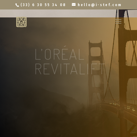
Projet
(33) 6 30 55 34 08
hello@i-stef.com
L’ORÉAL
REVITALIFT