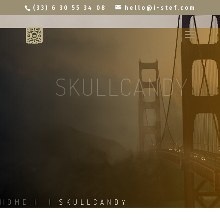
Projet
(33) 6 30 55 34 08
hello@i-stef.com
SKULLCANDY
HOME
|
|
SKULLCANDY