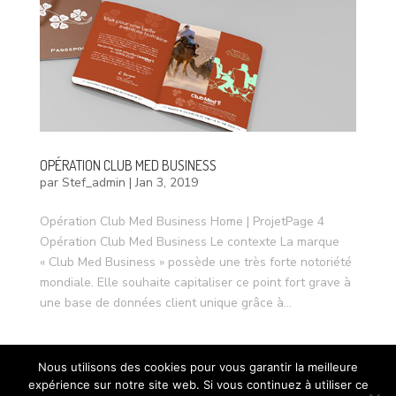
OPÉRATION CLUB MED BUSINESS
par
Stef_admin
|
Jan 3, 2019
Opération Club Med Business Home | ProjetPage 4
Opération Club Med Business Le contexte La marque
« Club Med Business » possède une très forte notoriété
mondiale. Elle souhaite capitaliser ce point fort grave à
une base de données client unique grâce à...
Nous utilisons des cookies pour vous garantir la meilleure
expérience sur notre site web. Si vous continuez à utiliser ce